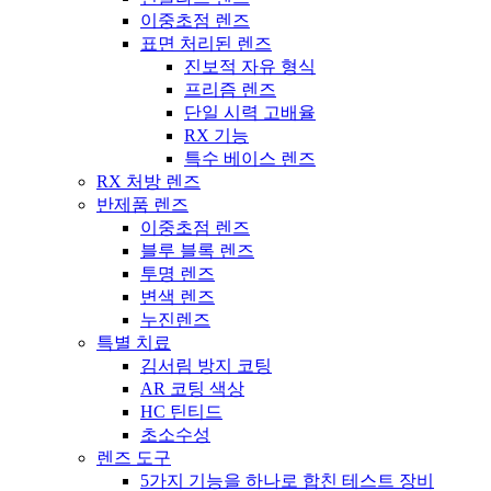
이중초점 렌즈
표면 처리된 렌즈
진보적 자유 형식
프리즘 렌즈
단일 시력 고배율
RX 기능
특수 베이스 렌즈
RX 처방 렌즈
반제품 렌즈
이중초점 렌즈
블루 블록 렌즈
투명 렌즈
변색 렌즈
누진렌즈
특별 치료
김서림 방지 코팅
AR 코팅 색상
HC 틴티드
초소수성
렌즈 도구
5가지 기능을 하나로 합친 테스트 장비