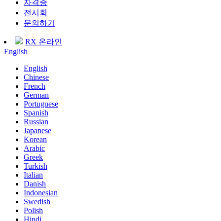
자격증
전시회
문의하기
RX 온라인
English
English
Chinese
French
German
Portuguese
Spanish
Russian
Japanese
Korean
Arabic
Greek
Turkish
Italian
Danish
Indonesian
Swedish
Polish
Hindi