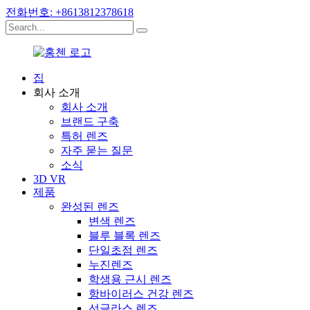
전화번호: +8613812378618
집
회사 소개
회사 소개
브랜드 구축
특허 렌즈
자주 묻는 질문
소식
3D VR
제품
완성된 렌즈
변색 렌즈
블루 블록 렌즈
단일초점 렌즈
누진렌즈
학생용 근시 렌즈
항바이러스 건강 렌즈
선글라스 렌즈