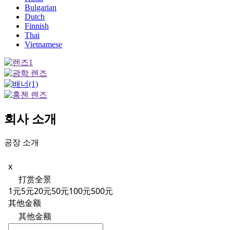
Bulgarian
Dutch
Finnish
Thai
Vietnamese
회사 소개
공장 소개