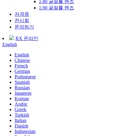
1.80 굴절률 렌즈
1.90 굴절률 렌즈
자격증
전시회
문의하기
RX 온라인
English
English
Chinese
French
German
Portuguese
Spanish
Russian
Japanese
Korean
Arabic
Greek
Turkish
Italian
Danish
Indonesian