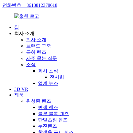
전화번호: +8613812378618
집
회사 소개
회사 소개
브랜드 구축
특허 렌즈
자주 묻는 질문
소식
회사 소식
전시회
업계 뉴스
3D VR
제품
완성된 렌즈
변색 렌즈
블루 블록 렌즈
단일초점 렌즈
누진렌즈
학생용 근시 렌즈