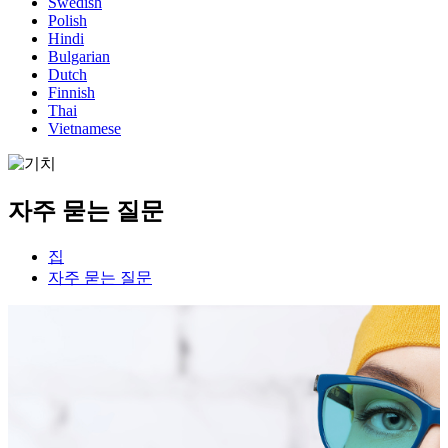
Swedish
Polish
Hindi
Bulgarian
Dutch
Finnish
Thai
Vietnamese
자주 묻는 질문
집
자주 묻는 질문