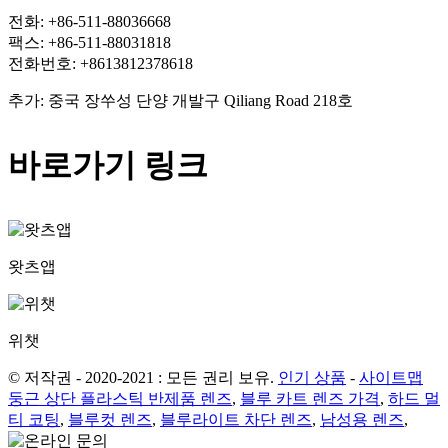
전화: +86-511-88036668
팩스: +86-511-88031818
전화번호: +8613812378618
추가: 중국 장쑤성 단양 개발구 Qiliang Road 218호
바로가기 링크
왓츠앱
위챗
© 저작권 - 2020-2021 : 모든 권리 보유.
인기 상품
-
사이트맵
둥근 상단 플라스틱 반제품 렌즈
,
블루 카트 렌즈 가격
,
하드 멀
티 코팅
,
블루컷 렌즈
,
블루라이트 차단 렌즈
,
남성용 렌즈
,