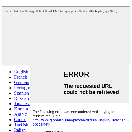
English
French
German
Portuguese
Spanish
Russian
Japanese
Korean
Arabic
Greek
Turkish
Italian