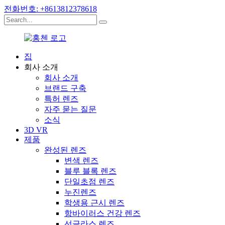
전화번호: +8613812378618
집
회사 소개
회사 소개
브랜드 구축
특허 렌즈
자주 묻는 질문
소식
3D VR
제품
완성된 렌즈
변색 렌즈
블루 블록 렌즈
단일초점 렌즈
누진렌즈
학생용 근시 렌즈
항바이러스 건강 렌즈
선글라스 렌즈