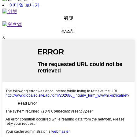
이메일 보내기
위챗
왓츠앱
x