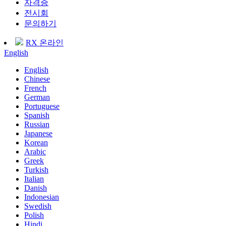
자격증
전시회
문의하기
RX 온라인
English
English
Chinese
French
German
Portuguese
Spanish
Russian
Japanese
Korean
Arabic
Greek
Turkish
Italian
Danish
Indonesian
Swedish
Polish
Hindi