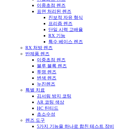
이중초점 렌즈
표면 처리된 렌즈
진보적 자유 형식
프리즘 렌즈
단일 시력 고배율
RX 기능
특수 베이스 렌즈
RX 처방 렌즈
반제품 렌즈
이중초점 렌즈
블루 블록 렌즈
투명 렌즈
변색 렌즈
누진렌즈
특별 치료
김서림 방지 코팅
AR 코팅 색상
HC 틴티드
초소수성
렌즈 도구
5가지 기능을 하나로 합친 테스트 장비