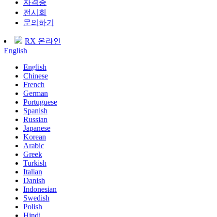
자격증
전시회
문의하기
RX 온라인
English
English
Chinese
French
German
Portuguese
Spanish
Russian
Japanese
Korean
Arabic
Greek
Turkish
Italian
Danish
Indonesian
Swedish
Polish
Hindi