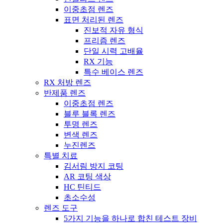
이중초점 렌즈
표면 처리된 렌즈
진보적 자유 형식
프리즘 렌즈
단일 시력 고배율
RX 기능
특수 베이스 렌즈
RX 처방 렌즈
반제품 렌즈
이중초점 렌즈
블루 블록 렌즈
투명 렌즈
변색 렌즈
누진렌즈
특별 치료
김서림 방지 코팅
AR 코팅 색상
HC 틴티드
초소수성
렌즈 도구
5가지 기능을 하나로 합친 테스트 장비