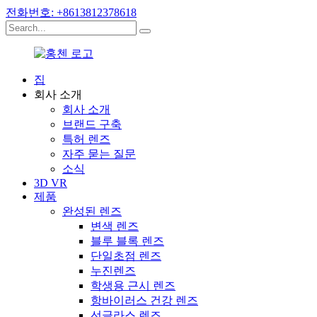
전화번호: +8613812378618
집
회사 소개
회사 소개
브랜드 구축
특허 렌즈
자주 묻는 질문
소식
3D VR
제품
완성된 렌즈
변색 렌즈
블루 블록 렌즈
단일초점 렌즈
누진렌즈
학생용 근시 렌즈
항바이러스 건강 렌즈
선글라스 렌즈