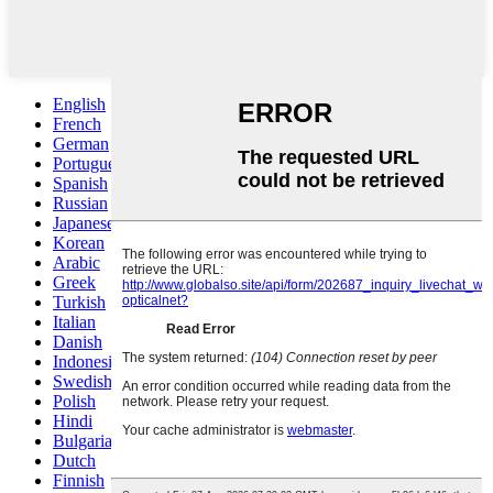
English
French
German
Portuguese
Spanish
Russian
Japanese
Korean
Arabic
Greek
Turkish
Italian
Danish
Indonesian
Swedish
Polish
Hindi
Bulgarian
Dutch
Finnish