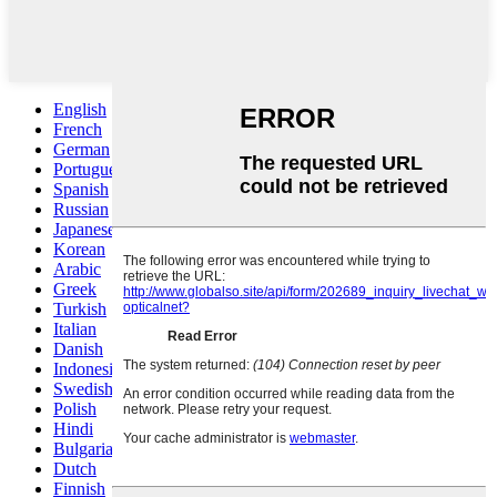
English
French
German
Portuguese
Spanish
Russian
Japanese
Korean
Arabic
Greek
Turkish
Italian
Danish
Indonesian
Swedish
Polish
Hindi
Bulgarian
Dutch
Finnish