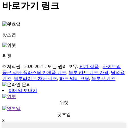
바로가기 링크
왓츠앱
위챗
© 저작권 - 2020-2021 : 모든 권리 보유.
인기 상품
-
사이트맵
둥근 상단 플라스틱 반제품 렌즈
,
블루 카트 렌즈 가격
,
남성용
렌즈
,
블루라이트 차단 렌즈
,
하드 멀티 코팅
,
블루컷 렌즈
,
이메일 보내기
위챗
왓츠앱
x