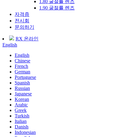
1.80 굴절률 렌즈
1.90 굴절률 렌즈
자격증
전시회
문의하기
RX 온라인
English
English
Chinese
French
German
Portuguese
Spanish
Russian
Japanese
Korean
Arabic
Greek
Turkish
Italian
Danish
Indonesian