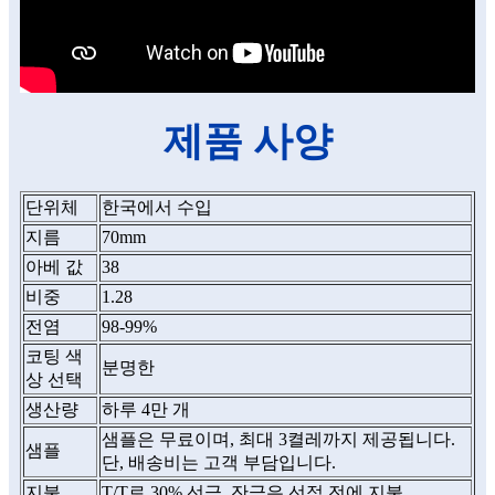
제품 사양
단위체
한국에서 수입
지름
70mm
아베 값
38
비중
1.28
전염
98-99%
코팅 색
분명한
상 선택
생산량
하루 4만 개
샘플은 무료이며, 최대 3켤레까지 제공됩니다.
샘플
단, 배송비는 고객 부담입니다.
지불
T/T로 30% 선금, 잔금은 선적 전에 지불