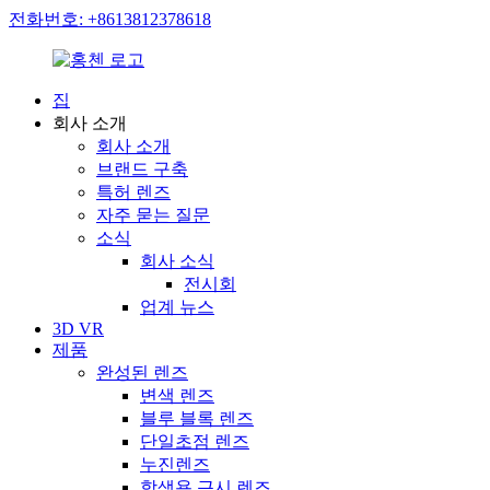
전화번호: +8613812378618
집
회사 소개
회사 소개
브랜드 구축
특허 렌즈
자주 묻는 질문
소식
회사 소식
전시회
업계 뉴스
3D VR
제품
완성된 렌즈
변색 렌즈
블루 블록 렌즈
단일초점 렌즈
누진렌즈
학생용 근시 렌즈