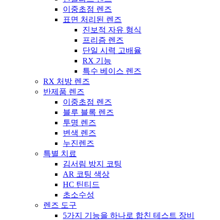
이중초점 렌즈
표면 처리된 렌즈
진보적 자유 형식
프리즘 렌즈
단일 시력 고배율
RX 기능
특수 베이스 렌즈
RX 처방 렌즈
반제품 렌즈
이중초점 렌즈
블루 블록 렌즈
투명 렌즈
변색 렌즈
누진렌즈
특별 치료
김서림 방지 코팅
AR 코팅 색상
HC 틴티드
초소수성
렌즈 도구
5가지 기능을 하나로 합친 테스트 장비