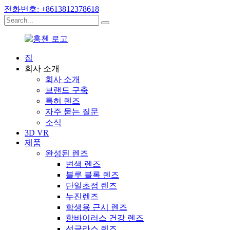
전화번호: +8613812378618
집
회사 소개
회사 소개
브랜드 구축
특허 렌즈
자주 묻는 질문
소식
3D VR
제품
완성된 렌즈
변색 렌즈
블루 블록 렌즈
단일초점 렌즈
누진렌즈
학생용 근시 렌즈
항바이러스 건강 렌즈
선글라스 렌즈