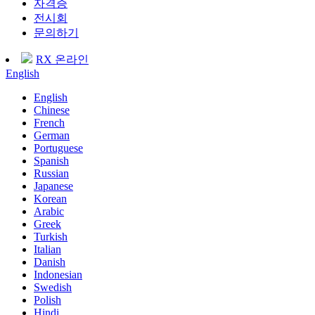
자격증
전시회
문의하기
RX 온라인
English
English
Chinese
French
German
Portuguese
Spanish
Russian
Japanese
Korean
Arabic
Greek
Turkish
Italian
Danish
Indonesian
Swedish
Polish
Hindi