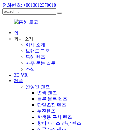
전화번호: +8613812378618
집
회사 소개
회사 소개
브랜드 구축
특허 렌즈
자주 묻는 질문
소식
3D VR
제품
완성된 렌즈
변색 렌즈
블루 블록 렌즈
단일초점 렌즈
누진렌즈
학생용 근시 렌즈
항바이러스 건강 렌즈
선글라스 렌즈