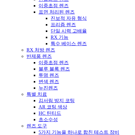
이중초점 렌즈
표면 처리된 렌즈
진보적 자유 형식
프리즘 렌즈
단일 시력 고배율
RX 기능
특수 베이스 렌즈
RX 처방 렌즈
반제품 렌즈
이중초점 렌즈
블루 블록 렌즈
투명 렌즈
변색 렌즈
누진렌즈
특별 치료
김서림 방지 코팅
AR 코팅 색상
HC 틴티드
초소수성
렌즈 도구
5가지 기능을 하나로 합친 테스트 장비