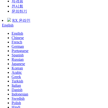
자격증
전시회
문의하기
RX 온라인
English
English
Chinese
French
German
Portuguese
Spanish
Russian
Japanese
Korean
Arabic
Greek
Turkish
Italian
Danish
Indonesian
Swedish
Polish
Hindi